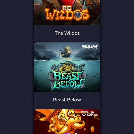
The Wildos
Beast Below