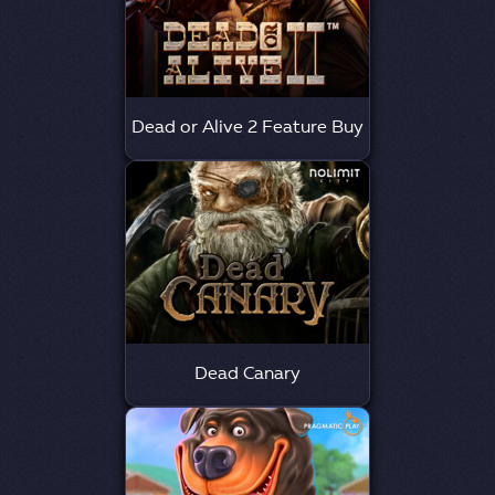
Dead or Alive 2 Feature Buy
Dead Canary