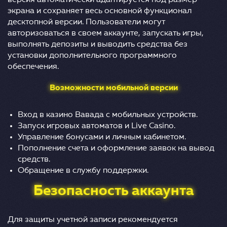
версия автоматически адаптируется под размер
экрана и сохраняет весь основной функционал
десктопной версии. Пользователи могут
авторизоваться в своем аккаунте, запускать игры,
выполнять депозиты и выводить средства без
установки дополнительного программного
обеспечения.
Возможности мобильной версии
Вход в казино Вавада с мобильных устройств.
Запуск игровых автоматов и Live Casino.
Управление бонусами и личным кабинетом.
Пополнение счета и оформление заявок на вывод
средств.
Обращение в службу поддержки.
Безопасность аккаунта
Для защиты учетной записи рекомендуется