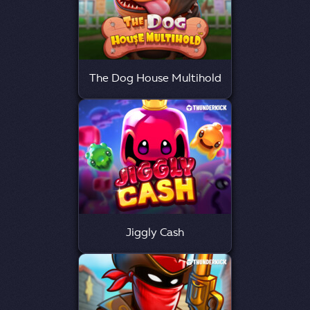
The Dog House Multihold
Jiggly Cash