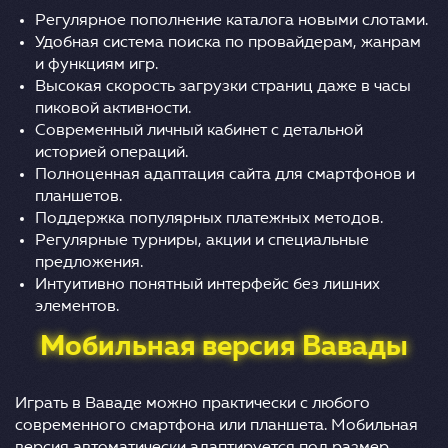
Регулярное пополнение каталога новыми слотами.
Удобная система поиска по провайдерам, жанрам
и функциям игр.
Высокая скорость загрузки страниц даже в часы
пиковой активности.
Современный личный кабинет с детальной
историей операций.
Полноценная адаптация сайта для смартфонов и
планшетов.
Поддержка популярных платежных методов.
Регулярные турниры, акции и специальные
предложения.
Интуитивно понятный интерфейс без лишних
элементов.
Мобильная версия Вавады
Играть в Ваваде можно практически с любого
современного смартфона или планшета. Мобильная